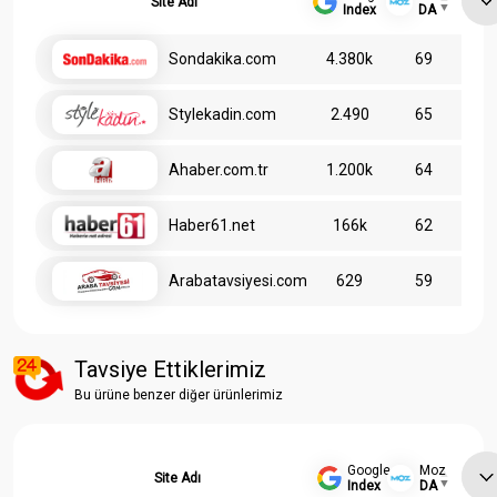
Site Adı
Index
DA
Sondakika.com
4.380k
69
Stylekadin.com
2.490
65
Ahaber.com.tr
1.200k
64
Haber61.net
166k
62
Arabatavsiyesi.com
629
59
Tavsiye Ettiklerimiz
Bu ürüne benzer diğer ürünlerimiz
Google
Moz
Site Adı
Index
DA