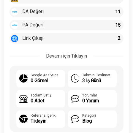
DA Değeri
11
PA Değeri
15
Link Çıkışı
2
Devamı için Tıklayın
Google Analytics
Tahmini Teslimat
0 Görsel
3 İş Günü
Toplam Satış
Yorumlar
0 Adet
0 Yorum
Referans İçerik
Kategori
Tıklayın
Blog