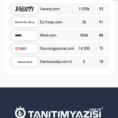
Variety.com
1.030k
93
Eu.freep.com
2k
91
Wwd.com
406k
88
Sourcingjournal.com
14.300
75
Samsunolay.com.tr
0
18