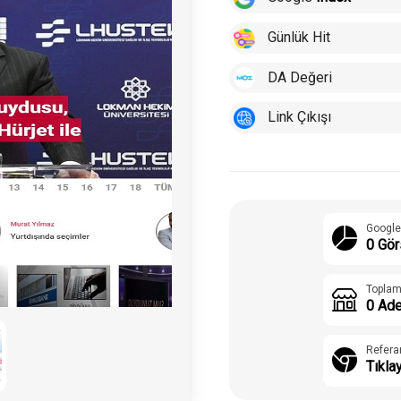
Günlük Hit
DA Değeri
Link Çıkışı
Google
0 Gör
Toplam
0 Ade
Refera
Tıkla