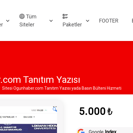
Tüm
FOOTER
er
Siteler
Paketler
.com Tanıtım Yazısı
r Sitesi Ogunhaber.com Tanıtım Yazısı yada Basın Bülteni Hizmeti
5.000
₺
🔍
Google
Index