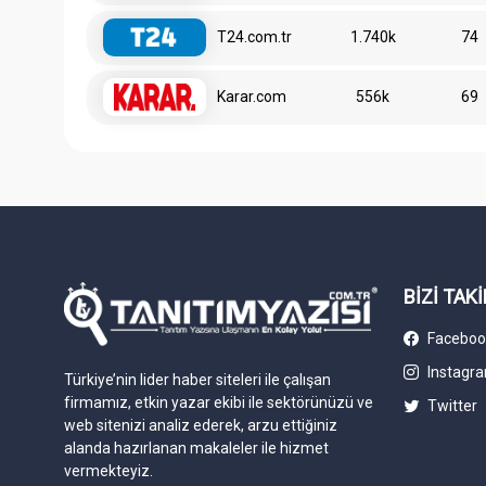
T24.com.tr
1.740k
74
Karar.com
556k
69
BİZİ TAKİ
Faceboo
Instagr
Türkiye’nin lider haber siteleri ile çalışan
firmamız, etkin yazar ekibi ile sektörünüzü ve
Twitter
web sitenizi analiz ederek, arzu ettiğiniz
alanda hazırlanan makaleler ile hizmet
vermekteyiz.