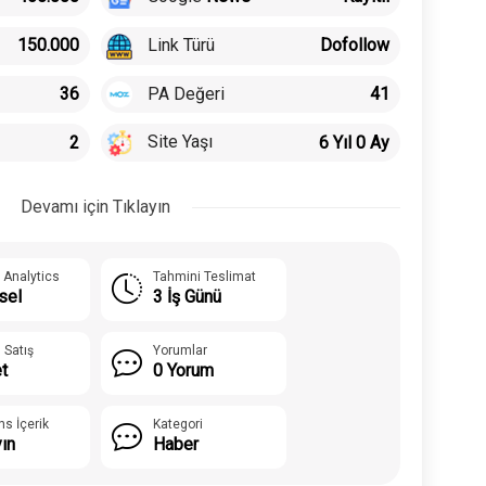
Link Türü
150.000
Dofollow
PA Değeri
36
41
Site Yaşı
2
6 Yıl 0 Ay
Devamı için Tıklayın
 Analytics
Tahmini Teslimat
sel
3 İş Günü
 Satış
Yorumlar
t
0 Yorum
ns İçerik
Kategori
yın
Haber