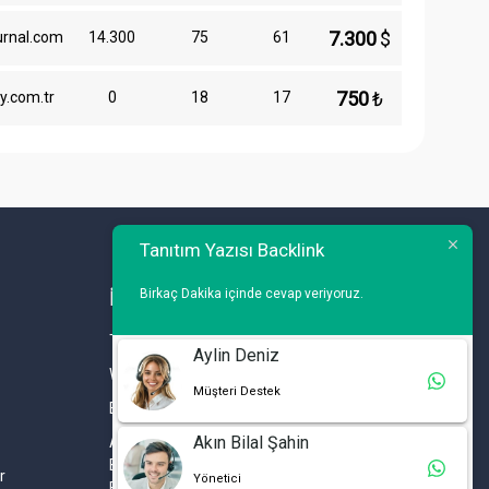
7.300
$
urnal.com
14.300
75
61
750
₺
y.com.tr
0
18
17
Tanıtım Yazısı Backlink
Birkaç Dakika içinde cevap veriyoruz.
İLETİŞİM
Telefon : 0 212 461 75 87
Aylin Deniz
WhatsApp : 0 212 461 75 87
Müşteri Destek
E-mail :
info@tanitimyazisi.com.tr
Akın Bilal Şahin
Adres : Merkez Mh. DeğirmenBahçe Cd. A1 A
Blok D : 19 Kat :1 İstwest Rezidans
r
Yönetici
Bahçelievler / İSTANBUL