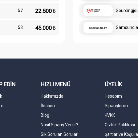
22.500
₺
57
Sourcingjo
45.000
₺
53
Samsunola
P EDİN
HIZLI MENÜ
ÜYELİK
k
Hakkımızda
Hesabım
am
İletişim
Siparişlerim
Blog
KVKK
Nasıl Sipariş Verilir?
Gizlilik Politikası
Sık Sorulan Sorular
Şartlar ve Koşulla