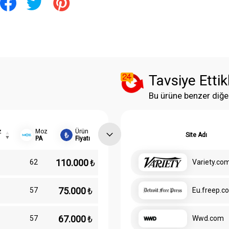
Tavsiye Ettik
Bu ürüne benzer diğe
z
Moz
Ürün
Site Adı
PA
Fiyatı
110.000
₺
62
Variety.co
75.000
₺
57
Eu.freep.c
67.000
₺
57
Wwd.com