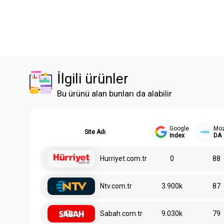
İlgili ürünler
Bu ürünü alan bunları da alabilir
Google
Mo
Site Adı
Index
DA
Hurriyet.com.tr
0
88
Ntv.com.tr
3.900k
87
Sabah.com.tr
9.030k
79