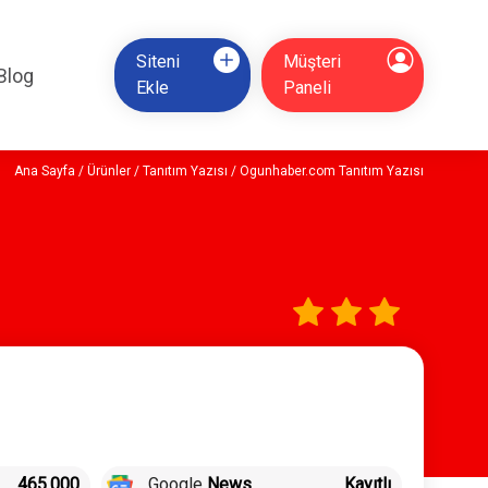
Siteni
Müşteri
Blog
Ekle
Paneli
Ana Sayfa
/
Ürünler
/
Tanıtım Yazısı
/ Ogunhaber.com Tanıtım Yazısı
465.000
Google
News
Kayıtlı