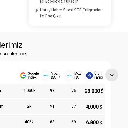
ile Google’da Yükselin
Hatay Haber Sitesi SEO Çalışmaları
ile Öne Çıkın
lerimiz
r ürünlerimiz
Google
Moz
Moz
Ürün
Index
DA
PA
Fiyatı
29.000
$
m
1.030k
93
75
4.000
$
om
2k
91
57
6.800
$
406k
88
69