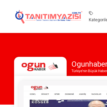
Kategoril
Ogunhaber
Türkiye’nin Büyük Habe