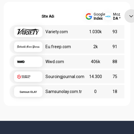
Google
Moz
Site Adı
Index
DA
Variety.com
1.030k
93
Eu.freep.com
2k
91
Wwd.com
406k
88
Sourcingjournal.com
14.300
75
Samsunolay.com.tr
0
18