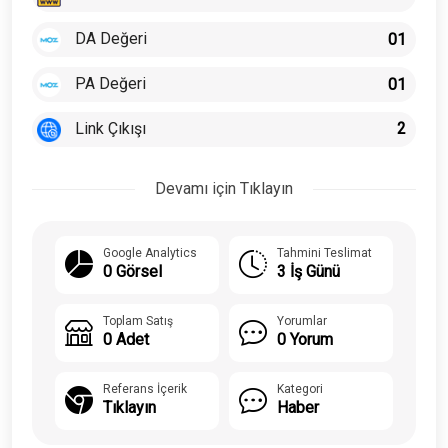
DA Değeri
01
PA Değeri
01
Link Çıkışı
2
Devamı için Tıklayın
Google Analytics
Tahmini Teslimat
0 Görsel
3 İş Günü
Toplam Satış
Yorumlar
0 Adet
0 Yorum
Referans İçerik
Kategori
Tıklayın
Haber