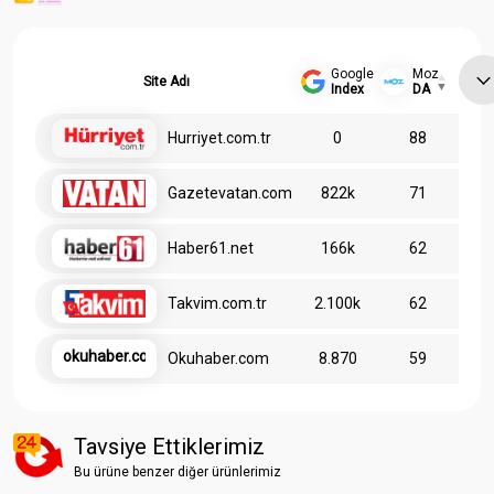
Google
Moz
Site Adı
Index
DA
Hurriyet.com.tr
0
88
Gazetevatan.com
822k
71
Haber61.net
166k
62
Takvim.com.tr
2.100k
62
okuhaber.com
Okuhaber.com
8.870
59
Tavsiye Ettiklerimiz
Bu ürüne benzer diğer ürünlerimiz