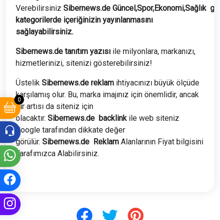
Verebilirsiniz
Sibernews.de
Güncel,Spor,Ekonomi,Sağlık
gib
kategorilerde içeriğinizin yayınlanmasını
sağlayabilirsiniz.
Sibernews.de tanıtım yazısı
ile milyonlara, markanızı,
hizmetlerinizi, sitenizi gösterebilirsiniz!
Üstelik
Sibernews.de
reklam
ihtiyacınızı büyük ölçüde
karşılamış olur. Bu, marka imajınız için önemlidir, ancak
0
bir artısı da siteniz için
olacaktır.
Sibernews.de
backlink
ile web siteniz
Google tarafından dikkate değer
görülür.
Sibernews.de
Reklam
Alanlarının Fiyat bilgisini
Tarafımızca Alabilirsiniz.