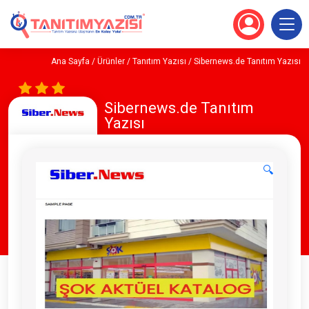
Ana Sayfa
/
Ürünler
/
Tanıtım Yazısı
/ Sibernews.de Tanıtım Yazısı
Sibernews.de Tanıtım
Yazısı
🔍