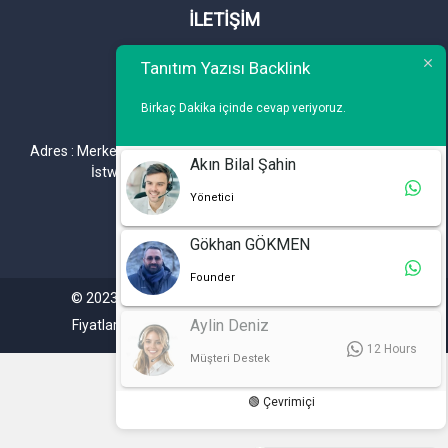
İLETİŞİM
Telefon : 0 212 461 75 87
Tanıtım Yazısı Backlink
WhatsApp : 0 212 461 75 87
Birkaç Dakika içinde cevap veriyoruz.
E-mail :
info@tanitimyazisi.com.tr
Adres : Merkez Mh. DeğirmenBahçe Cd. A1 A Blok D : 19 Kat :1
Akın Bilal Şahin
İstwest Rezidans Bahçelievler / İSTANBUL
Yönetici
Gökhan GÖKMEN
Founder
© 2023. Tüm hakları saklıdır. Tanitimyazisi.com.tr
Aylin Deniz
Fiyatlarımıza %20 KDV Dahil Değildir.
12 Hours
Müşteri Destek
🟢 Çevrimiçi
C**** Ç****
siparişi tamamladı
Mytechtalky.com Tanıtım Yazısı