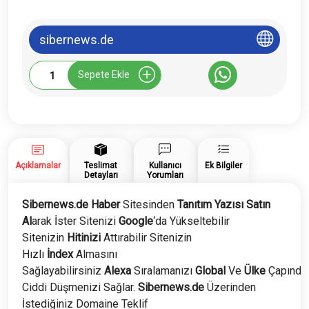
sibernews.de
Sibernews.de
Sepete Ekle
Tanıtım
Yazısı
adet
Açıklamalar
Teslimat
Kullanıcı
Ek Bilgiler
Detayları
Yorumları
Sibernews.de Haber
Sitesinden
Tanıtım Yazısı Satın
Al
arak İster Sitenizi
Google
‘da Yükseltebilir
Sitenizin
Hitinizi
Attırabilir Sitenizin
Hızlı
İndex
Almasını
Sağlayabilirsiniz
Alexa
Sıralamanızı
Global
Ve
Ülke
Çapında
Ciddi Düşmenizi Sağlar.
Sibernews.de
Üzerinden
İstediğiniz Domaine Teklif