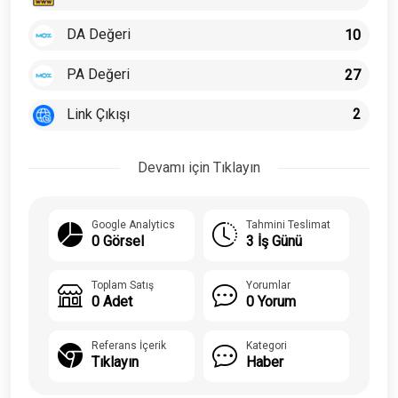
DA Değeri
10
PA Değeri
27
Link Çıkışı
2
Devamı için Tıklayın
Google Analytics
Tahmini Teslimat
0 Görsel
3 İş Günü
Toplam Satış
Yorumlar
0 Adet
0 Yorum
Referans İçerik
Kategori
Tıklayın
Haber