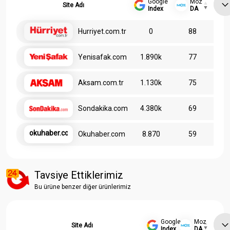
Google
Moz
Site Adı
Index
DA
Hurriyet.com.tr
0
88
Yenisafak.com
1.890k
77
Aksam.com.tr
1.130k
75
Sondakika.com
4.380k
69
okuhaber.com
Okuhaber.com
8.870
59
Tavsiye Ettiklerimiz
Bu ürüne benzer diğer ürünlerimiz
Google
Moz
Site Adı
Index
DA