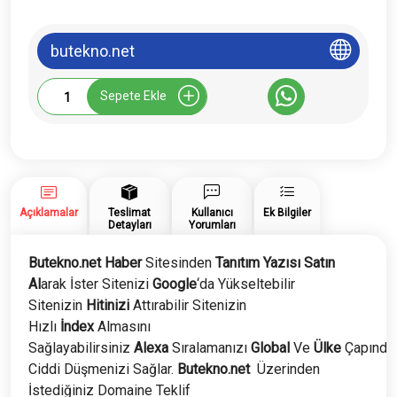
butekno.net
Butekno.net
Sepete Ekle
Tanıtım
Yazısı
adet
Açıklamalar
Teslimat
Kullanıcı
Ek Bilgiler
Detayları
Yorumları
Butekno.net Haber
Sitesinden
Tanıtım Yazısı Satın
Al
arak İster Sitenizi
Google
‘da Yükseltebilir
Sitenizin
Hitinizi
Attırabilir Sitenizin
Hızlı
İndex
Almasını
Sağlayabilirsiniz
Alexa
Sıralamanızı
Global
Ve
Ülke
Çapında
Ciddi Düşmenizi Sağlar.
Butekno.net
Üzerinden
İstediğiniz Domaine Teklif