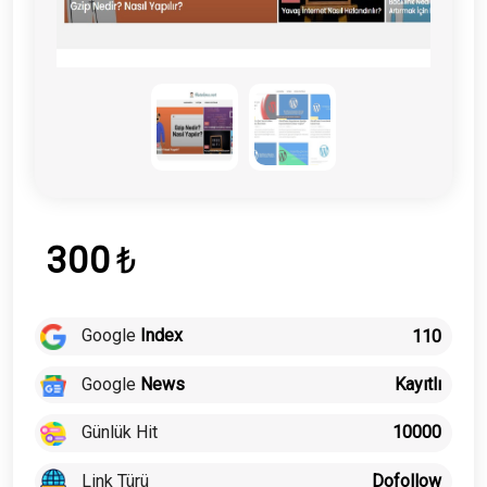
300
₺
Google
Index
110
Google
News
Kayıtlı
Günlük Hit
10000
Link Türü
Dofollow