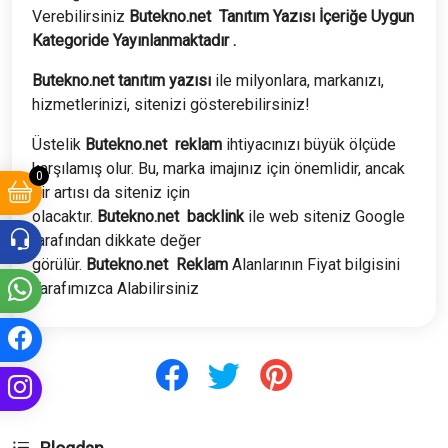
Verebilirsiniz
Butekno.net
Tanıtım Yazısı İçeriğe Uygun
Kategoride Yayınlanmaktadır .
Butekno.net tanıtım yazısı
ile milyonlara, markanızı,
hizmetlerinizi, sitenizi gösterebilirsiniz!
Üstelik
Butekno.net
reklam
ihtiyacınızı büyük ölçüde
karşılamış olur. Bu, marka imajınız için önemlidir, ancak
0
bir artısı da siteniz için
olacaktır.
Butekno.net
backlink
ile web siteniz Google
tarafından dikkate değer
görülür.
Butekno.net
Reklam
Alanlarının Fiyat bilgisini
Tarafımızca Alabilirsiniz