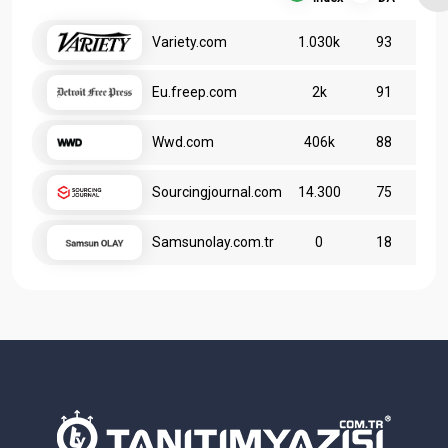
Variety.com
1.030k
93
Eu.freep.com
2k
91
Wwd.com
406k
88
Sourcingjournal.com
14.300
75
Samsunolay.com.tr
0
18