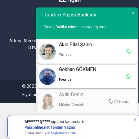
Telefon : 0 212 461 75 87
Tanıtım Yazısı Backlink
WhatsApp : 0 212 461 75 87
Birkaç Dakika içinde cevap veriyoruz.
E-mail :
info@tanitimyazisi.com.tr
Adres : Merkez Mh. DeğirmenBahçe Cd. A1 A Blok D : 19 Kat :1
Akın Bilal Şahin
İstwest Rezidans Bahçelievler / İSTANBUL
Yönetici
Gökhan GÖKMEN
Founder
© 2023. Tüm hakları saklıdır. Tanitimyazisi.com.tr
Aylin Deniz
Fiyatlarımıza %20 KDV Dahil Değildir.
24 Hours
Müşteri Destek
🟢 Çevrimiçi
M****** Ş****
siparişi tamamladı
Paraonline.net Tanıtım Yazısı
6 saat önce
·
Onaylı satın alma
Müşteri Hizmetleri ( Aktif )