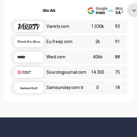
Google
Moz
Site Adı
Index
DA
Variety.com
1.030k
93
Eu.freep.com
2k
91
Wwd.com
406k
88
Sourcingjournal.com
14.300
75
Samsunolay.com.tr
0
18