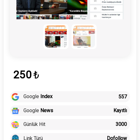
250
₺
Google
Index
557
Google
News
Kayıtlı
Günlük Hit
3000
Link Türü
Dofollow