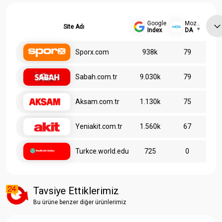
Google
Moz
Site Adı
Index
DA
Sporx.com
938k
79
Sabah.com.tr
9.030k
79
Aksam.com.tr
1.130k
75
Yeniakit.com.tr
1.560k
67
Turkce.world.edu
725
0
Tavsiye Ettiklerimiz
Bu ürüne benzer diğer ürünlerimiz