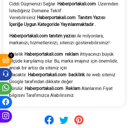
Ciddi Düşmenizi Sağlar.
Haberportakali.com
Üzerinden
İstediğiniz Domaine Teklif
Verebilirsiniz
Haberportakali.com
Tanıtım Yazısı
İçeriğe Uygun Kategoride Yayınlanmaktadır .
Haberportakali.com tanıtım yazısı
ile milyonlara,
markanızı, hizmetlerinizi, sitenizi gösterebilirsiniz!
Üstelik
Haberportakali.com
reklam
ihtiyacınızı büyük
0
ölçüde karşılamış olur. Bu, marka imajınız için önemlidir,
ancak bir artısı da siteniz için
olacaktır.
Haberportakali.com
backlink
ile web siteniz
Google tarafından dikkate değer
görülür.
Haberportakali.com
Reklam
Alanlarının Fiyat
bilgisini Tarafımızca Alabilirsiniz.