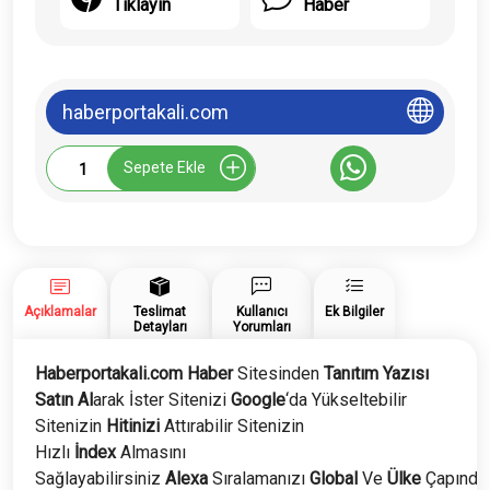
Tıklayın
Haber
haberportakali.com
Haberportakali.com
Sepete Ekle
Tanıtım
Yazısı
adet
Açıklamalar
Teslimat
Kullanıcı
Ek Bilgiler
Detayları
Yorumları
Haberportakali.com Haber
Sitesinden
Tanıtım Yazısı
Satın Al
arak İster Sitenizi
Google
‘da Yükseltebilir
Sitenizin
Hitinizi
Attırabilir Sitenizin
Hızlı
İndex
Almasını
Sağlayabilirsiniz
Alexa
Sıralamanızı
Global
Ve
Ülke
Çapında