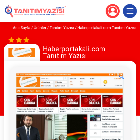
Ana Sayfa
/
Ürünler
/
Tanıtım Yazısı
/ Haberportakali.com Tanıtım Yazısı
Haberportakali.com
Tanıtım Yazısı
🔍