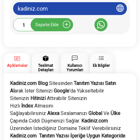
kadiniz.com
Kadiniz.com
Sepete Ekle
Tanıtım
Yazısı
adet
Açıklamalar
Teslimat
Kullanıcı
Ek Bilgiler
Detayları
Yorumları
Kadiniz.com Blog
Sitesinden
Tanıtım Yazısı Satın
Al
arak İster Sitenizi
Google
‘da Yükseltebilir
Sitenizin
Hitinizi
Attırabilir Sitenizin
Hızlı
İndex
Almasını
Sağlayabilirsiniz
Alexa
Sıralamanızı
Global
Ve
Ülke
Çapında Ciddi Düşmenizi Sağlar.
Kadiniz.com
Üzerinden İstediğiniz Domaine Teklif Verebilirsiniz
Kadiniz.com
Tanıtım Yazısı İçeriğe Uygun Kategoride