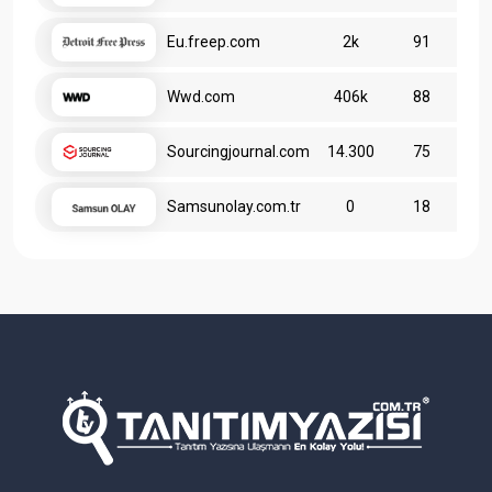
Eu.freep.com
2k
91
Wwd.com
406k
88
Sourcingjournal.com
14.300
75
Samsunolay.com.tr
0
18