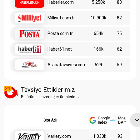
Haberler.com
5.250k
83
Milliyet.com.tr
10.900k
82
Posta.com.tr
654k
75
Haber61.net
166k
62
Arabatavsiyesi.com
629
59
Tavsiye Ettiklerimiz
Bu ürüne benzer diğer ürünlerimiz
Google
Moz
Site Adı
Index
DA
Variety.com
1.030k
93