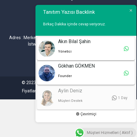
Telefon : 0 212 461 75 87
Tanıtım Yazısı Backlink
WhatsApp : 0 212 461 75 87
Birkaç Dakika içinde cevap veriyoruz.
E-mail :
info@tanitimyazisi.com.tr
Adres : Merkez Mh. DeğirmenBahçe Cd. A1 A Blok D : 19 Kat :1
Akın Bilal Şahin
İstwest Rezidans Bahçelievler / İSTANBUL
Yönetici
Gökhan GÖKMEN
Founder
© 2023. Tüm hakları saklıdır. Tanitimyazisi.com.tr
Aylin Deniz
Fiyatlarımıza %20 KDV Dahil Değildir.
1 Day
Müşteri Destek
🟢 Çevrimiçi
Müşteri Hizmetleri ( Aktif )