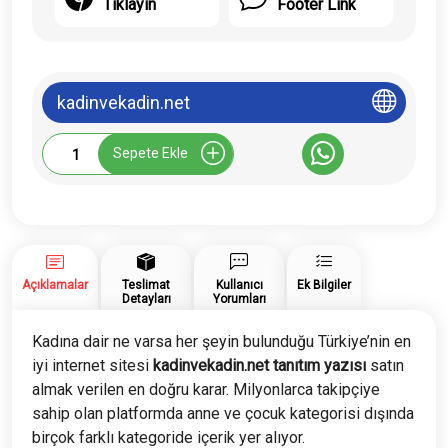
Tıklayın
Footer Link
kadinvekadin.net
Kadinvekadin.net
Sepete Ekle
Tanıtım
Yazısı
adet
Açıklamalar
Teslimat
Kullanıcı
Ek Bilgiler
Detayları
Yorumları
Kadına dair ne varsa her şeyin bulunduğu Türkiye’nin en
iyi internet sitesi
kadinvekadin.net tanıtım yazısı
satın
almak verilen en doğru karar. Milyonlarca takipçiye
sahip olan platformda anne ve çocuk kategorisi dışında
birçok farklı kategoride içerik yer alıyor.