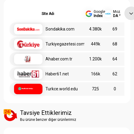
Google
Moz
Site Adı
Index
DA
Sondakika.com
4.380k
69
Turkiyegazetesi.com.tr
449k
68
Ahaber.com.tr
1.200k
64
Haber61.net
166k
62
Turkce.world.edu
725
0
Tavsiye Ettiklerimiz
Bu ürüne benzer diğer ürünlerimiz