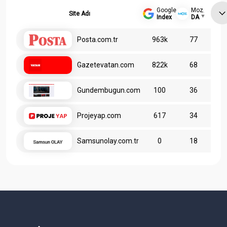
Google
Moz
Site Adı
Index
DA
Posta.com.tr
963k
77
Gazetevatan.com
822k
68
Gundembugun.com
100
36
Projeyap.com
617
34
Samsunolay.com.tr
0
18