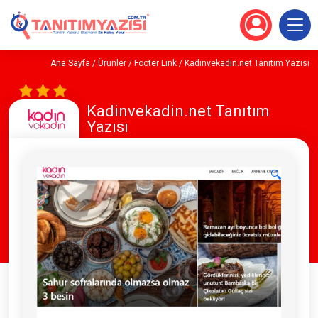
Ana Sayfa
/
Ürünler
/
Footer Link
/ Kadinvekadin.net Tanıtım Yazısı
Kadinvekadin.net Tanıtım
Yazısı
🔍