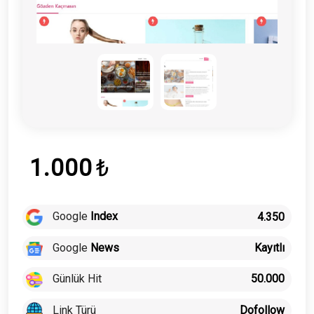
1.000
₺
Google
Index
4.350
Google
News
Kayıtlı
Günlük Hit
50.000
Link Türü
Dofollow