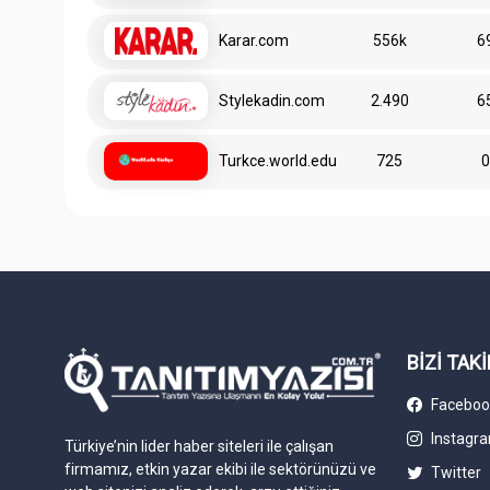
Karar.com
556k
6
Stylekadin.com
2.490
6
Turkce.world.edu
725
BİZİ TAKİ
Faceboo
Instagr
Türkiye’nin lider haber siteleri ile çalışan
firmamız, etkin yazar ekibi ile sektörünüzü ve
Twitter