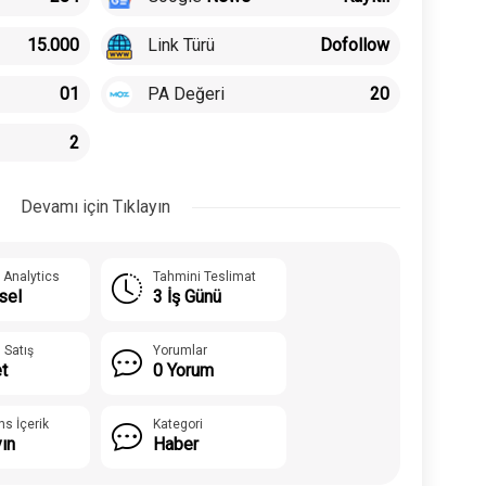
Link Türü
15.000
Dofollow
PA Değeri
01
20
2
Devamı için Tıklayın
 Analytics
Tahmini Teslimat
sel
3 İş Günü
 Satış
Yorumlar
t
0 Yorum
ns İçerik
Kategori
yın
Haber