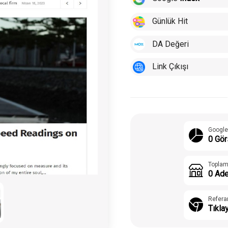
Günlük Hit
DA Değeri
Link Çıkışı
Google
0 Gör
Toplam
0 Ade
Refera
Tıkla