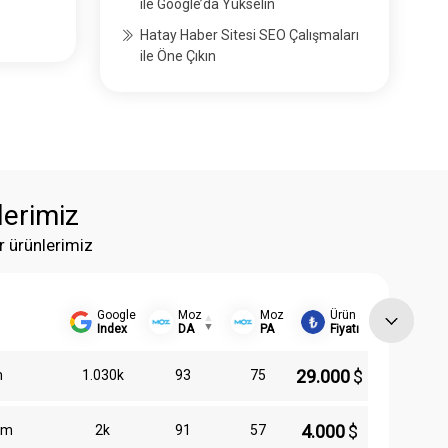
ile Google’da Yükselin
Hatay Haber Sitesi SEO Çalışmaları
ile Öne Çıkın
lerimiz
r ürünlerimiz
Google
Moz
Moz
Ürün
Index
DA
PA
Fiyatı
29.000
$
m
1.030k
93
75
4.000
$
om
2k
91
57