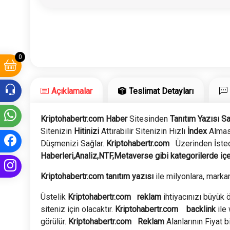
0
Açıklamalar
Teslimat Detayları
Kriptohabertr.com Haber
Sitesinden
Tanıtım Yazısı Sa
Sitenizin
Hitinizi
Attırabilir Sitenizin Hızlı
İndex
Alması
Düşmenizi Sağlar.
Kriptohabertr.com
Üzerinden İsted
Haberleri
,Analiz,NTF,Metaverse
gibi kategorilerde içe
Kriptohabertr.com tanıtım yazısı
ile milyonlara, markan
Üstelik
Kriptohabertr.com
reklam
ihtiyacınızı büyük ö
siteniz için olacaktır.
Kriptohabertr.com
backlink
ile
görülür.
Kriptohabertr.com
Reklam
Alanlarının Fiyat b