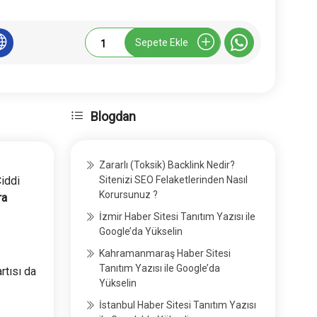
Kriptohabertr.com
Sepete Ekle
Tanıtım
Yazısı
adet
Blogdan
Zararlı (Toksik) Backlink Nedir?
iddi
Sitenizi SEO Felaketlerinden Nasıl
Korursunuz ?
ra
İzmir Haber Sitesi Tanıtım Yazısı ile
Google’da Yükselin
Kahramanmaraş Haber Sitesi
Tanıtım Yazısı ile Google’da
rtısı da
Yükselin
İstanbul Haber Sitesi Tanıtım Yazısı