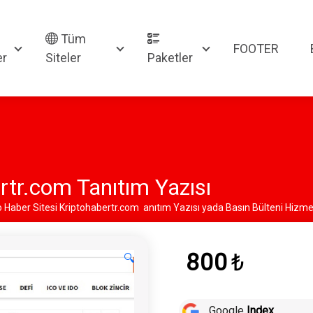
Tüm
FOOTER
er
Siteler
Paketler
rtr.com Tanıtım Yazısı
o Haber Sitesi Kriptohabertr.com anıtım Yazısı yada Basın Bülteni Hizme
800
₺
🔍
Google
Index