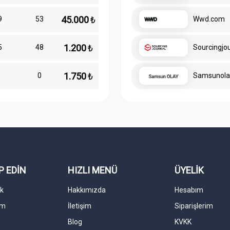
45.000
₺
9
53
Wwd.com
1.200
₺
5
48
Sourcingjo
1.750
₺
0
0
Samsunola
P EDİN
HIZLI MENÜ
ÜYELİK
k
Hakkımızda
Hesabım
am
İletişim
Siparişlerim
Blog
KVKK