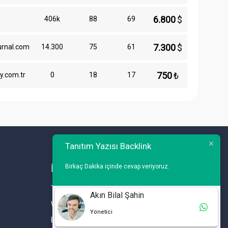
6.800
$
406k
88
69
7.300
$
urnal.com
14.300
75
61
750
₺
y.com.tr
0
18
17
Tanıtım Yazısı Backlink
Birkaç Dakika içinde cevap veriyoruz.
İLETİŞİM
Telefon : 0 212 461 75 87
Akın Bilal Şahin
WhatsApp : 0 212 461 75 87
Yönetici
E-mail :
info@tanitimyazisi.com.tr