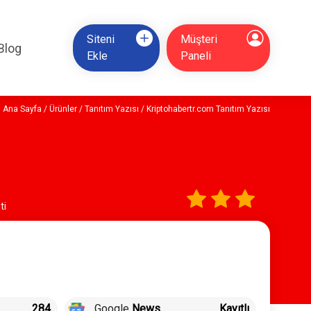
Siteni
Müşteri
Blog
Ekle
Paneli
Ana Sayfa
/
Ürünler
/
Tanıtım Yazısı
/ Kriptohabertr.com Tanıtım Yazısı
ti
284
Google
News
Kayıtlı