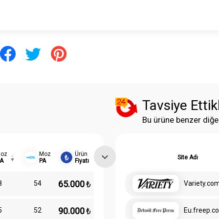
Tavsiye Ettik
Bu ürüne benzer diğe
oz
Moz
Ürün
Site Adı
A
PA
Fiyatı
65.000
₺
8
54
Variety.co
90.000
₺
5
52
Eu.freep.c