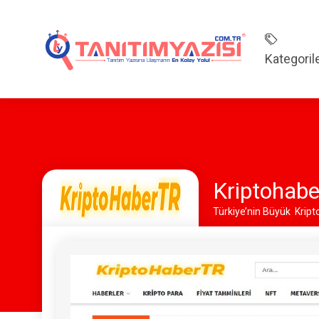
Kategoril
Kriptohabe
Türkiye’nin Büyük Kript