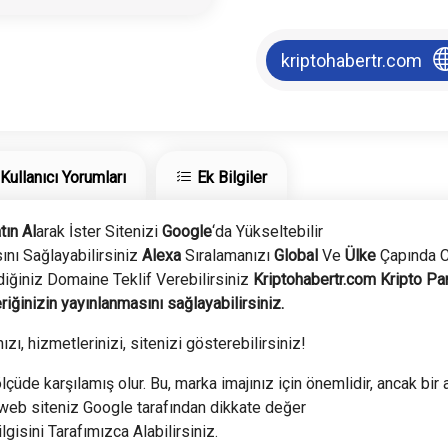
kriptohabertr.com
Kullanıcı Yorumları
Ek Bilgiler
tın Al
arak İster Sitenizi
Google
‘da Yükseltebilir
nı Sağlayabilirsiniz
Alexa
Sıralamanızı
Global
Ve
Ülke
Çapında C
iğiniz Domaine Teklif Verebilirsiniz
Kriptohabertr.com Kripto Pa
riğinizin yayınlanmasını sağlayabilirsiniz.
ızı, hizmetlerinizi, sitenizi gösterebilirsiniz!
lçüde karşılamış olur. Bu, marka imajınız için önemlidir, ancak bir a
 web siteniz Google tarafından dikkate değer
ilgisini Tarafımızca Alabilirsiniz.