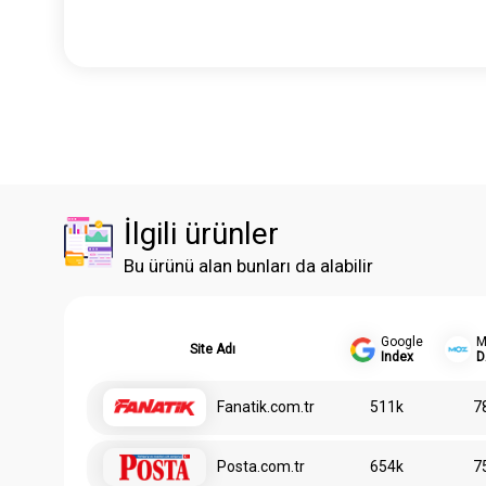
İlgili ürünler
Bu ürünü alan bunları da alabilir
Google
M
Site Adı
Index
D
Fanatik.com.tr
511k
7
Posta.com.tr
654k
7