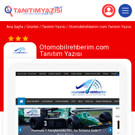
Ana Sayfa
/
Ürünler
/
Tanıtım Yazısı
/ Otomobilrehberim.com Tanıtım Yazısı
Otomobilrehberim.com
Tanıtım Yazısı
🔍