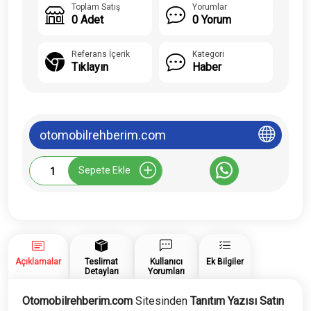
Toplam Satış
Yorumlar
0 Adet
0 Yorum
Referans İçerik
Kategori
Tıklayın
Haber
otomobilrehberim.com
Otomobilrehberim.com
Sepete Ekle
Tanıtım
Yazısı
adet
Açıklamalar
Teslimat
Kullanıcı
Ek Bilgiler
Detayları
Yorumları
Otomobilrehberim.com
Sitesinden
Tanıtım Yazısı Satın