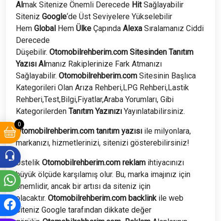
Al
mak Sitenize Önemli Derecede
Hit
Sağlayabilir
Siteniz
Google
‘de Üst Seviyelere Yükselebilir
Hem
Global
Hem
Ülke
Çapında
Alexa
Sıralamanız Ciddi
Derecede
Düşebilir.
Otomobilrehberim.com
Sitesinden
Tanıtım
Yazısı Al
manız Rakiplerinize Fark Atmanızı
Sağlayabilir.
Otomobilrehberim.com
Sitesinin Başlıca
Kategorileri Olan Arıza Rehberi,LPG Rehberi,Lastik
Rehberi,Test,Bilgi,Fiyatlar,Araba Yorumları, Gibi
Kategorilerden
Tanıtım Yazınızı
Yayınlatabilirsiniz.
0
Otomobilrehberim.com tanıtım yazısı
ile milyonlara,
markanızı, hizmetlerinizi, sitenizi gösterebilirsiniz!
Üstelik
Otomobilrehberim.com
reklam
ihtiyacınızı
büyük ölçüde karşılamış olur. Bu, marka imajınız için
önemlidir, ancak bir artısı da siteniz için
olacaktır.
Otomobilrehberim.com
backlink
ile web
siteniz Google tarafından dikkate değer