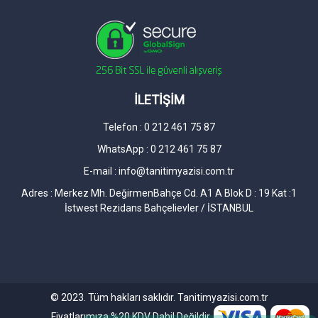
İLETİŞİM
Telefon : 0 212 461 75 87
Tanıtım Yazısı Backlink
WhatsApp : 0 212 461 75 87
Birkaç Dakika içinde cevap veriyoruz.
E-mail :
info@tanitimyazisi.com.tr
Adres : Merkez Mh. DeğirmenBahçe Cd. A1 A Blok D : 19 Kat :1
Akın Bilal Şahin
İstwest Rezidans Bahçelievler / İSTANBUL
Yönetici
Gökhan GÖKMEN
Founder
© 2023. Tüm hakları saklıdır. Tanitimyazisi.com.tr
Fiyatlarımıza %20 KDV Dahil Değildir.