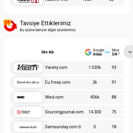
Tavsiye Ettiklerimiz
Bu ürüne benzer diğer ürünlerimiz
Google
Moz
Site Adı
Index
DA
Variety.com
1.030k
93
Eu.freep.com
2k
91
Wwd.com
406k
88
Sourcingjournal.com
14.300
75
Samsunolay.com.tr
0
18