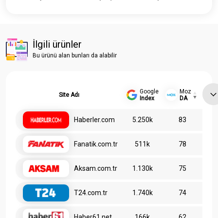
İlgili ürünler
Bu ürünü alan bunları da alabilir
Google
Moz
Site Adı
Index
DA
Haberler.com
5.250k
83
Fanatik.com.tr
511k
78
Aksam.com.tr
1.130k
75
T24.com.tr
1.740k
74
Haber61.net
166k
62