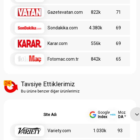
Gazetevatan.com
822k
71
Sondakika.com
4.380k
69
Karar.com
556k
69
Fotomac.com.tr
842k
65
Tavsiye Ettiklerimiz
Bu ürüne benzer diğer ürünlerimiz
Google
Moz
Site Adı
Index
DA
Variety.com
1.030k
93