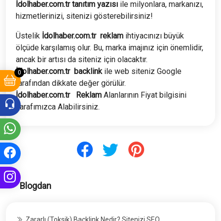
İdolhaber.com.tr tanıtım yazısı
ile milyonlara, markanızı,
hizmetlerinizi, sitenizi gösterebilirsiniz!
Üstelik
İdolhaber.com.tr
reklam
ihtiyacınızı büyük
ölçüde karşılamış olur. Bu, marka imajınız için önemlidir,
ancak bir artısı da siteniz için olacaktır.
İdolhaber.com.tr
backlink
ile web siteniz Google
0
tarafından dikkate değer görülür.
İdolhaber.com.tr
Reklam
Alanlarının Fiyat bilgisini
Tarafımızca Alabilirsiniz.
Blogdan
Zararlı (Toksik) Backlink Nedir? Sitenizi SEO