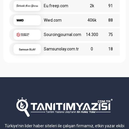
Eu.freep.com
2k
91
Wwd.com
406k
88
Sourcingjournal.com
14.300
75
Samsunolay.com.tr
0
18
Türkiye’nin lider haber siteleri ile çalışan firmamız, etkin yazar ekibi