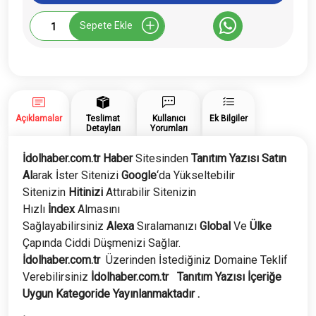
İdolhaber.com.tr
Sepete Ekle
Tanıtım
Yazısı
adet
Açıklamalar
Teslimat
Kullanıcı
Ek Bilgiler
Detayları
Yorumları
İdolhaber.com.tr Haber
Sitesinden
Tanıtım Yazısı Satın
Al
arak İster Sitenizi
Google
‘da Yükseltebilir
Sitenizin
Hitinizi
Attırabilir Sitenizin
Hızlı
İndex
Almasını
Sağlayabilirsiniz
Alexa
Sıralamanızı
Global
Ve
Ülke
Çapında Ciddi Düşmenizi Sağlar.
İdolhaber.com.tr
Üzerinden İstediğiniz Domaine Teklif
Verebilirsiniz
İdolhaber.com.tr
Tanıtım Yazısı İçeriğe
Uygun Kategoride Yayınlanmaktadır .