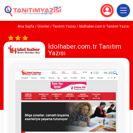
Ana Sayfa
/
Ürünler
/
Tanıtım Yazısı
/ İdolhaber.com.tr Tanıtım Yazısı
İdolhaber.com.tr Tanıtım
Yazısı
🔍