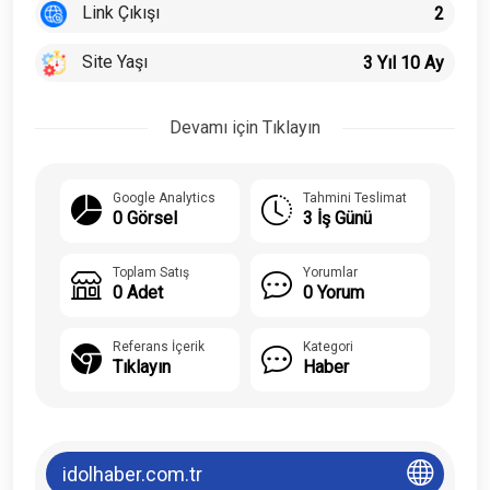
Link Çıkışı
2
Site Yaşı
3 Yıl 10 Ay
Devamı için Tıklayın
Google Analytics
Tahmini Teslimat
0 Görsel
3 İş Günü
Toplam Satış
Yorumlar
0 Adet
0 Yorum
Referans İçerik
Kategori
Tıklayın
Haber
idolhaber.com.tr