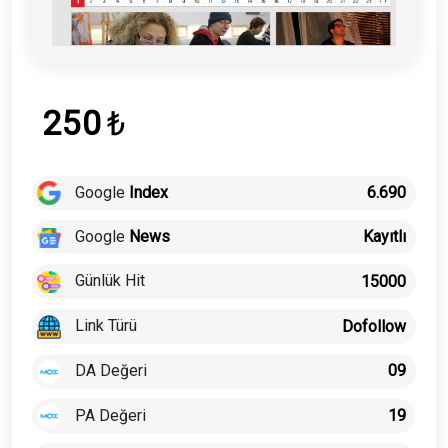
250
₺
Google
Index
6.690
Google
News
Kayıtlı
Günlük Hit
15000
Link Türü
Dofollow
DA Değeri
09
PA Değeri
19