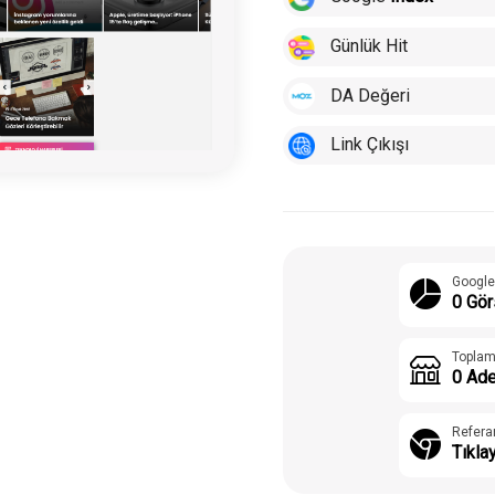
Günlük Hit
DA Değeri
Link Çıkışı
Google
0 Gör
Toplam
0 Ade
Refera
Tıkla