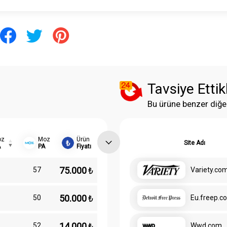
Tavsiye Ettik
Bu ürüne benzer diğe
oz
Moz
Ürün
Site Adı
A
PA
Fiyatı
75.000
₺
57
Variety.co
50.000
₺
50
Eu.freep.c
14.000
₺
52
Wwd.com