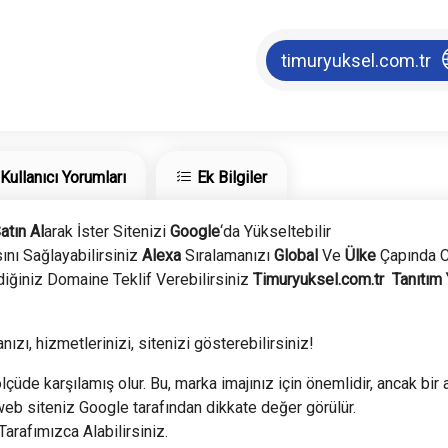
timuryuksel.com.tr
Kullanıcı Yorumları
Ek Bilgiler
atın Al
arak İster Sitenizi
Google
‘da Yükseltebilir
nı Sağlayabilirsiniz
Alexa
Sıralamanızı
Global
Ve
Ülke
Çapında C
iğiniz Domaine Teklif Verebilirsiniz
Timuryuksel.com.tr
Tanıtım 
nızı, hizmetlerinizi, sitenizi gösterebilirsiniz!
lçüde karşılamış olur. Bu, marka imajınız için önemlidir, ancak bir a
web siteniz Google tarafından dikkate değer görülür.
 Tarafımızca Alabilirsiniz.