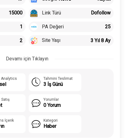
Link Türü
15000
Dofollow
PA Değeri
1
25
Site Yaşı
2
3 Yıl 8 Ay
Devamı için Tıklayın
 Analytics
Tahmini Teslimat
sel
3 İş Günü
 Satış
Yorumlar
t
0 Yorum
ns İçerik
Kategori
yın
Haber