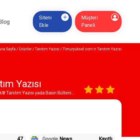
Siteni
Müşteri
Blog
Ekle
Paneli
Ana Sayfa
/
Ürünler
/
Tanıtım Yazısı
/ Timuryuksel.com.tr Tanıtım Yazısı
tım Yazısı
.tr
Tanıtım Yazısı yada Basın Bülteni
47
Google
News
Kayıtlı