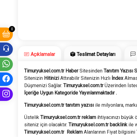
0
Açıklamalar
Teslimat Detayları
Timuryuksel.com.tr Haber
Sitesinden
Tanıtım Yazısı S
Sitenizin
Hitinizi
Attırabilir Sitenizin Hızlı
İndex
Alması
Düşmenizi Sağlar.
Timuryuksel.com.tr
Üzerinden İsted
İçeriğe Uygun Kategoride Yayınlanmaktadır .
Timuryuksel.com.tr tanıtım yazısı
ile milyonlara, marka
Üstelik
Timuryuksel.com.tr
reklam
ihtiyacınızı büyük ö
siteniz için olacaktır.
Timuryuksel.com.tr
backlink
ile 
Timuryuksel.com.tr
Reklam
Alanlarının Fiyat bilgisini