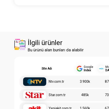
İlgili ürünler
Bu ürünü alan bunları da alabilir
Google
M
Site Adı
Index
D
Ntv.com.tr
3.900k
87
Star.com.tr
485k
73
Yeniakit.com.tr
1.560k
67