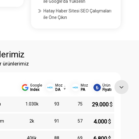
ile Google’da Yükselin
Hatay Haber Sitesi SEO Çalışmaları
ile Öne Çıkın
lerimiz
r ürünlerimiz
Google
Moz
Moz
Ürün
Index
DA
PA
Fiyatı
29.000
$
m
1.030k
93
75
4.000
$
om
2k
91
57
6.800
$
406k
88
69