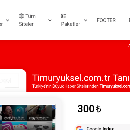
Tüm
FOOTER
er
Siteler
Paketler
Timuryuksel.com.tr Tanı
Türkiye’nin Büyük Haber Sitelerinden
Timuryuksel.com
Hizmeti
300
₺
🔍
Google
Index