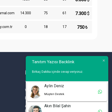
7.300
$
urnal.com
14.300
75
61
750
₺
y.com.tr
0
18
17
Tanıtım Yazısı Backlink
Birkaç Dakika içinde cevap veriyoruz.
İLETİŞİM
Telefon : 0 212 461 75 87
Aylin Deniz
WhatsApp : 0 212 461 75 87
Müşteri Destek
E-mail :
info@tanitimyazisi.com.tr
Akın Bilal Şahin
Adres : Merkez Mh. DeğirmenBahçe Cd. A1 A
Blok D : 19 Kat :1 İstwest Rezidans