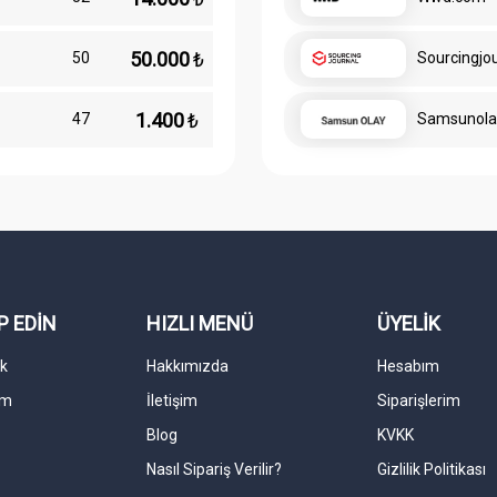
50.000
₺
50
Sourcingjo
1.400
₺
47
Samsunola
P EDİN
HIZLI MENÜ
ÜYELİK
k
Hakkımızda
Hesabım
am
İletişim
Siparişlerim
Blog
KVKK
Nasıl Sipariş Verilir?
Gizlilik Politikası