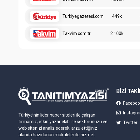
Turkiyegazetesi.com.tr
449k
Takvim.com.tr
2.100k
BİZİ TAKİ
Faceboo
Instagr
Türkiye’nin lider haber siteleri ile çalışan
firmamız, etkin yazar ekibi ile sektörünüzü ve
Twitter
web sitenizi analiz ederek, arzu ettiğiniz
alanda hazırlanan makaleler ile hizmet