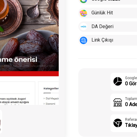
Günlük Hit
DA Değeri
Link Çıkışı
Google
0 Gör
Toplam
0 Ade
Refera
Tıkla