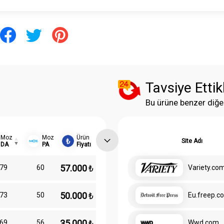
Tavsiye Ettik
Bu ürüne benzer diğe
Moz
Moz
Ürün
Site Adı
DA
PA
Fiyatı
57.000
₺
79
60
Variety.co
50.000
₺
73
50
Eu.freep.c
35.000
₺
69
56
Wwd.com