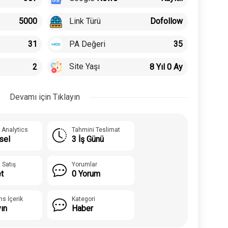
Link Türü
5000
Dofollow
PA Değeri
31
35
Site Yaşı
2
8 Yıl 0 Ay
Devamı için Tıklayın
 Analytics
Tahmini Teslimat
sel
3 İş Günü
 Satış
Yorumlar
t
0 Yorum
ns İçerik
Kategori
yın
Haber