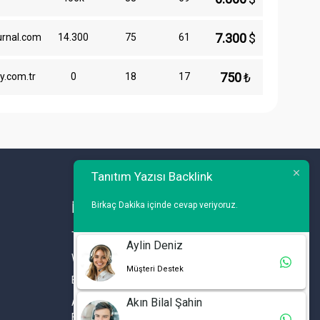
7.300
$
urnal.com
14.300
75
61
750
₺
y.com.tr
0
18
17
Tanıtım Yazısı Backlink
Birkaç Dakika içinde cevap veriyoruz.
İLETİŞİM
Telefon : 0 212 461 75 87
Aylin Deniz
WhatsApp : 0 212 461 75 87
Müşteri Destek
E-mail :
info@tanitimyazisi.com.tr
Akın Bilal Şahin
Adres : Merkez Mh. DeğirmenBahçe Cd. A1 A
Blok D : 19 Kat :1 İstwest Rezidans