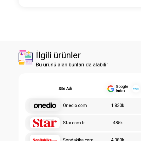
İlgili ürünler
Bu ürünü alan bunları da alabilir
Google
Site Adı
Index
Onedio.com
1.830k
Star.com.tr
485k
Sondakika.com
4.380k