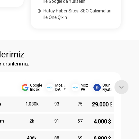
ile Google’da Yükselin
Hatay Haber Sitesi SEO Çalışmaları
ile Öne Çıkın
lerimiz
r ürünlerimiz
Google
Moz
Moz
Ürün
Index
DA
PA
Fiyatı
29.000
$
m
1.030k
93
75
4.000
$
om
2k
91
57
6.800
$
406k
88
69