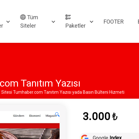
Tüm
FOOTER
er
Siteler
Paketler
com Tanıtım Yazısı
 Sitesi Tumhaber.com Tanıtım Yazısı yada Basın Bülteni Hizmeti
3.000
₺
🔍
Google
Index