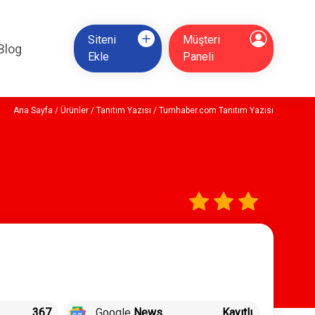
Siteni
Müşteri
Blog
Ekle
Paneli
Ana Sayfa
/
Ürünler
/
Tanıtım Yazısı
/ Tumhaber.com Tanıtım Yazısı
367
Google
News
Kayıtlı