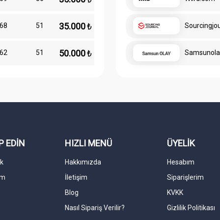
35.000
₺
68
51
Sourcingjo
50.000
₺
62
51
Samsunola
P EDİN
HIZLI MENÜ
ÜYELİK
k
Hakkımızda
Hesabım
am
İletişim
Siparişlerim
Blog
KVKK
Nasıl Sipariş Verilir?
Gizlilik Politikası