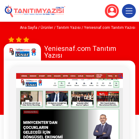
Ana Sayfa
/
Ürünler
/
Tanıtım Yazısı
/ Yeniesnaf.com Tanıtım Yazısı
Yeniesnaf.com Tanıtım
Yazısı
🔍