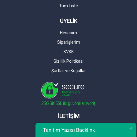
Tüm Liste
ÜYELİK
Hesabım
Siparişlerim
KVKK
Gizlilik Politikası
Şartlar ve Koşullar
İLETİŞİM
Telefon : 0 212 461 75 87
Tanıtım Yazısı Backlink