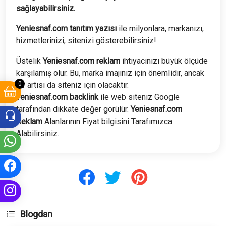
sağlayabilirsiniz.
Yeniesnaf.com tanıtım yazısı
ile milyonlara, markanızı,
hizmetlerinizi, sitenizi gösterebilirsiniz!
Üstelik
Yeniesnaf
.com
reklam
ihtiyacınızı büyük ölçüde
karşılamış olur. Bu, marka imajınız için önemlidir, ancak
0
bir artısı da siteniz için olacaktır.
Yeniesnaf
.com
backlink
ile web siteniz Google
tarafından dikkate değer görülür.
Yeniesnaf
.com
Reklam
Alanlarının Fiyat bilgisini Tarafımızca
Alabilirsiniz.
Blogdan