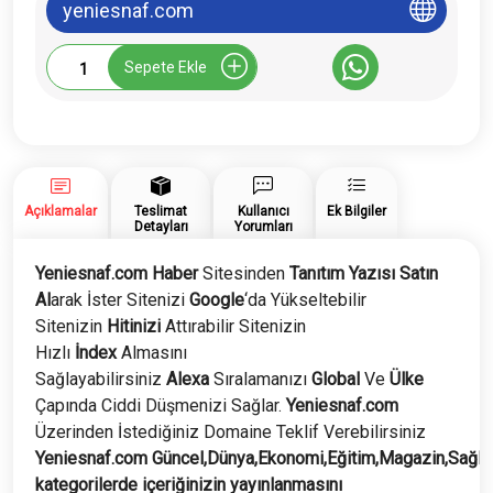
yeniesnaf.com
Yeniesnaf.com
Sepete Ekle
Tanıtım
Yazısı
adet
Açıklamalar
Teslimat
Kullanıcı
Ek Bilgiler
Detayları
Yorumları
Yeniesnaf.com Haber
Sitesinden
Tanıtım Yazısı Satın
Al
arak İster Sitenizi
Google
‘da Yükseltebilir
Sitenizin
Hitinizi
Attırabilir Sitenizin
Hızlı
İndex
Almasını
Sağlayabilirsiniz
Alexa
Sıralamanızı
Global
Ve
Ülke
Çapında Ciddi Düşmenizi Sağlar.
Yeniesnaf
.com
Üzerinden İstediğiniz Domaine Teklif Verebilirsiniz
Yeniesnaf
.com
Güncel,Dünya,Ekonomi,Eğitim,Magazin,Sağlı
kategorilerde içeriğinizin yayınlanmasını