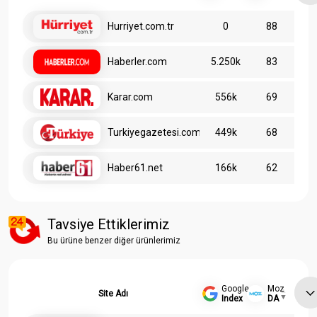
Hurriyet.com.tr
0
88
Haberler.com
5.250k
83
Karar.com
556k
69
Turkiyegazetesi.com.tr
449k
68
Haber61.net
166k
62
Tavsiye Ettiklerimiz
Bu ürüne benzer diğer ürünlerimiz
Google
Moz
Site Adı
Index
DA