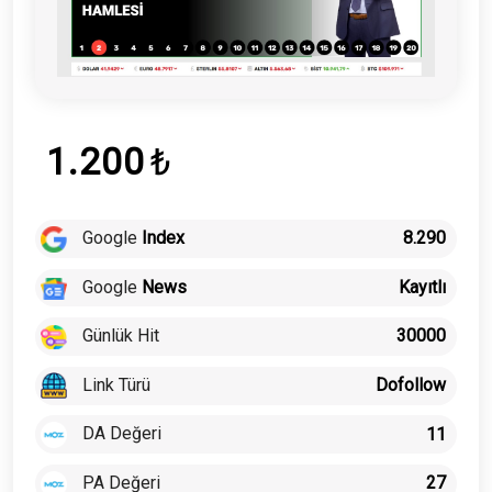
1.200
₺
Google
Index
8.290
Google
News
Kayıtlı
Günlük Hit
30000
Link Türü
Dofollow
DA Değeri
11
PA Değeri
27