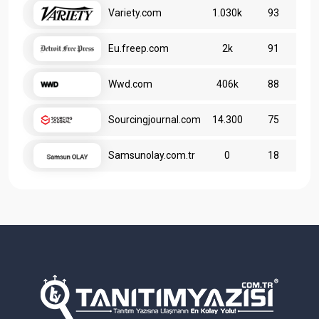
Variety.com
1.030k
93
Eu.freep.com
2k
91
Wwd.com
406k
88
Sourcingjournal.com
14.300
75
Samsunolay.com.tr
0
18